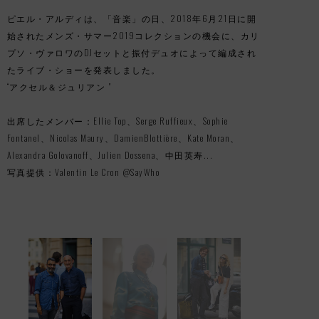
ピエル・アルディは、「音楽」の日、2018年6月21日に開
始されたメンズ・サマー2019コレクションの機会に、カリ
プソ・ヴァロワのDJセットと振付デュオによって編成され
たライブ・ショーを発表しました。
“アクセル＆ジュリアン "
出席したメンバー：Ellie Top、Serge Ruffieux、Sophie
Fontanel、Nicolas Maury、DamienBlottière、Kate Moran、
Alexandra Golovanoff、Julien Dossena、中田英寿...
写真提供：Valentin Le Cron @SayWho