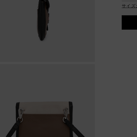
格
サイズ