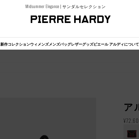
Midsummer Elegance | サンダルセレクション
新作コレクション
ウィメンズ
メンズ
バッグ
レザーグッズ
ピエール アルディについて
ア
通
¥72,6
常
価