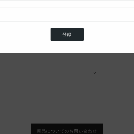
プ型「アルファ ポーチ」。スリムなシルエッ
活躍してくれます。
登録
>
>
商品についてのお問い合わせ