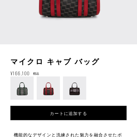
マイクロ キャブ バッグ
通
¥166,100
税込
常
価
格
カートに追加する
機能的なデザインと洗練された魅力を融合させたボ