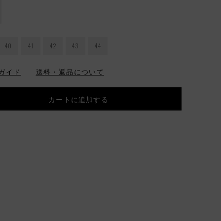
40
41
42
43
44
ガイド
送料・返品について
カートに追加する