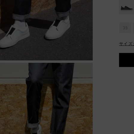
常
価
格
39
サイズ