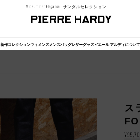
Midsummer Elegance | サンダルセレクション
新作コレクション
ウィメンズ
メンズ
バッグ
レザーグッズ
ピエール アルディについて
ス
FO
通
¥95,7