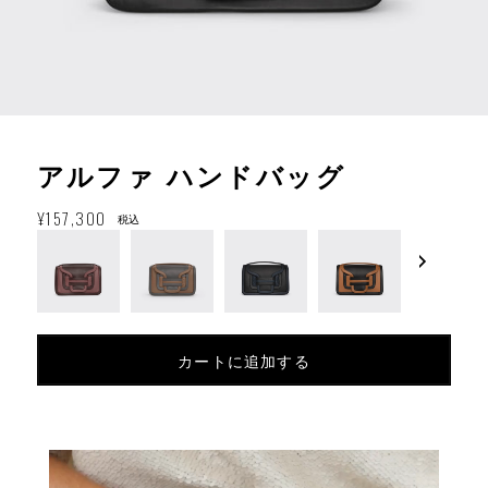
アルファ ハンドバッグ
通
¥157,300
税込
常
価
格
カートに追加する