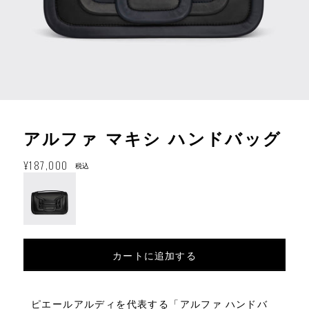
アルファ マキシ ハンドバッグ
通
¥187,000
税込
常
価
格
カートに追加する
ピエールアルディを代表する「アルファ ハンドバ