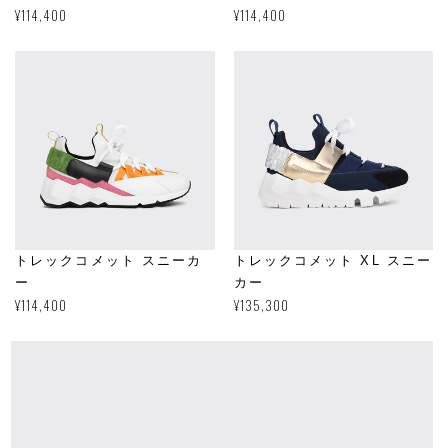
通
¥114,400
通
¥114,400
常
常
価
価
格
格
トレックコメット スニーカ
トレックコメット XL スニー
ー
カー
通
¥114,400
通
¥135,300
常
常
価
価
格
格