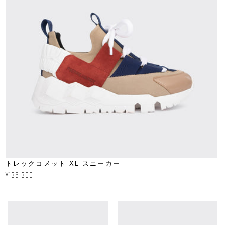
トレックコメット XL スニーカー
通
¥135,300
常
価
格