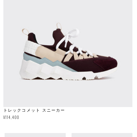
トレックコメット スニーカー
通
¥114,400
常
価
格