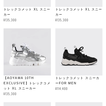
トレックコメット XL スニー
トレックコメット XL スニー
カー
カー
通
¥135,300
通
¥135,300
常
常
価
価
格
格
【AOYAMA 10TH
トレックコメット スニーカ
EXCLUSIVE】トレックコメ
ーFOR MEN
通
¥114,400
ット XL スニーカー
常
通
¥135,300
価
常
格
価
格