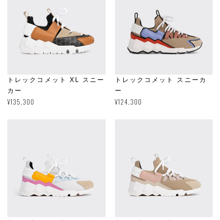
トレックコメット XL スニー
トレックコメット スニーカ
カー
ー
通
¥135,300
通
¥124,300
常
常
価
価
格
格