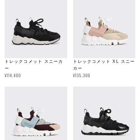
トレックコメット スニーカ
トレックコメット XL スニー
ー
カー
通
¥114,400
通
¥135,300
常
常
価
価
格
格