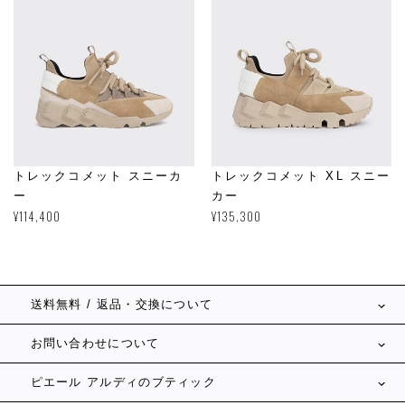
トレックコメット スニーカ
トレックコメット XL スニー
ー
カー
通
¥114,400
通
¥135,300
常
常
価
価
格
格
送料無料 / 返品・交換について
お問い合わせについて
ピエール アルディのブティック